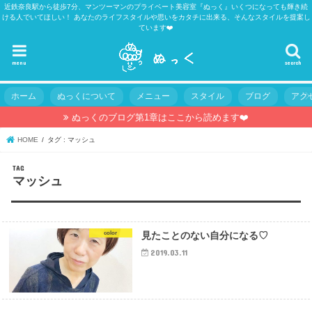
近鉄奈良駅から徒歩7分、マンツーマンのプライベート美容室『ぬっく』いくつになっても輝き続
ける人でいてほしい！ あなたのライフスタイルや思いをカタチに出来る、そんなスタイルを提案し
ています❤️
menu
search
ホーム
ぬっくについて
メニュー
スタイル
ブログ
アク
ぬっくのブログ第1章はここから読めます❤️
HOME
タグ : マッシュ
TAG
マッシュ
color
見たことのない自分になる♡
2019.03.11