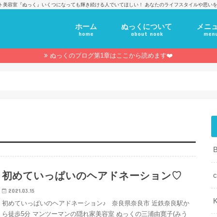
ト美容室『ぬっく』いくつになっても輝き続ける人でいてほしい！ あなたのライフスタイルや思いを
ホーム
ぬっくについて
メニ
home
about nook
men
ぬっくのブログ第1章はここから読めます❤️
初めていっぱいのヘアドネーション♡
c
2021.03.15
K
初めていっぱいのヘアドネーション♪ 奈良県奈良市 近鉄奈良駅か
ら徒歩5分 マンツーマンの隠れ家美容室 ぬっくの三浦由寛子(みう