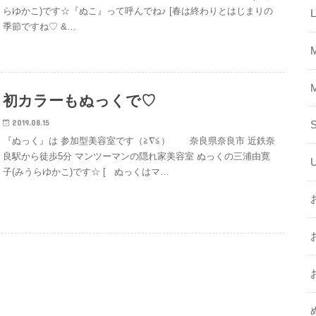
らゆかこ)です☆『ぬこ』って呼んでね♪ [春は終わりとはじまりの
季節ですね♡ &…
初カラーもぬっくで♡
2019.08.15
『ぬっく』は 参加型美容室です（≧∇≦） 奈良県奈良市 近鉄奈
良駅から徒歩5分 マンツーマンの隠れ家美容室 ぬっくの三浦由寛
子(みうらゆかこ)です☆ [ ぬっくはマ…