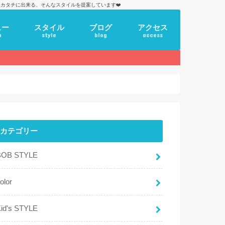
カタチに出来る、そんなスタイルを提案しています❤️
ュー
スタイル
ブログ
アクセス
u
style
blog
access
カテゴリー
BOB STYLE
olor
id's STYLE