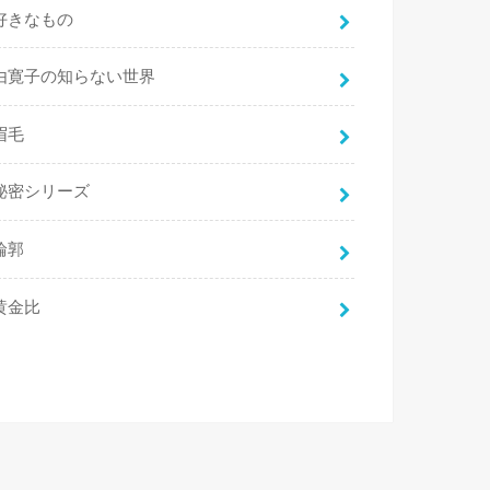
好きなもの
由寛子の知らない世界
眉毛
秘密シリーズ
輪郭
黄金比