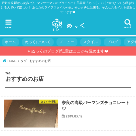
近鉄奈良駅から徒歩7分、マンツーマンのプライベート美容室『ぬっく』いくつになっても輝き続
ける人でいてほしい！ あなたのライフスタイルや思いをカタチに出来る、そんなスタイルを提案し
ています❤️
menu
search
ホーム
ぬっくについて
メニュー
スタイル
ブログ
アク
ぬっくのブログ第1章はここから読めます❤️
HOME
タグ : おすすめのお店
TAG
おすすめのお店
おすすめ情報
奈良の高級バーマンズチョコレート
♡
2019.03.12