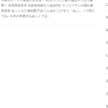
卒業式シーズン最後のお支度♡ 袴もいいけど振り袖はやっぱり豪
華♡ 奈良県奈良市 近鉄奈良駅から徒歩5分 マンツーマンの隠れ家
美容室 ぬっくの三浦由寛子(みうらゆかこ)です☆『ぬこ』って呼ん
でね♪ 今年の卒業式もぬっくでは…