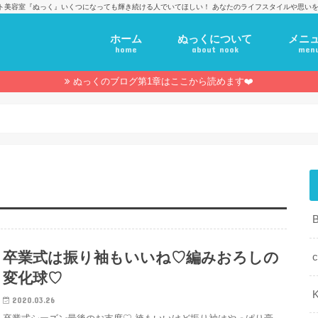
ト美容室『ぬっく』いくつになっても輝き続ける人でいてほしい！ あなたのライフスタイルや思いを
ホーム
ぬっくについて
メニ
home
about nook
men
ぬっくのブログ第1章はここから読めます❤️
卒業式は振り袖もいいね♡編みおろしの
c
変化球♡
K
2020.03.26