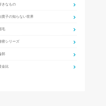
好きなもの
由寛子の知らない世界
眉毛
秘密シリーズ
輪郭
黄金比