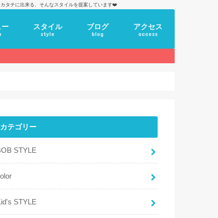
カタチに出来る、そんなスタイルを提案しています❤️
ュー
スタイル
ブログ
アクセス
u
style
blog
access
カテゴリー
BOB STYLE
olor
id's STYLE