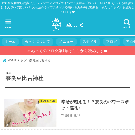
近鉄奈良駅から徒歩7分、マンツーマンのプライベート美容室『ぬっく』いくつになっても輝き続
ける人でいてほしい！ あなたのライフスタイルや思いをカタチに出来る、そんなスタイルを提案し
ています❤️
menu
search
ホーム
ぬっくについて
メニュー
スタイル
ブログ
アク
ぬっくのブログ第1章はここから読めます❤️
HOME
タグ : 奈良豆比古神社
TAG
奈良豆比古神社
BOB STYLE
幸せが増える！？奈良のパワースポ
ット巡礼♪
2019.11.14