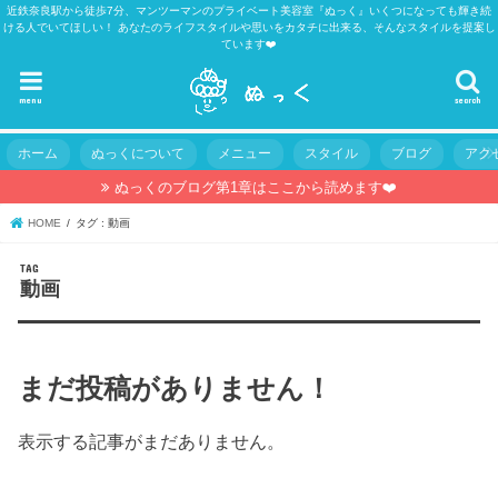
近鉄奈良駅から徒歩7分、マンツーマンのプライベート美容室『ぬっく』いくつになっても輝き続
ける人でいてほしい！ あなたのライフスタイルや思いをカタチに出来る、そんなスタイルを提案し
ています❤️
menu
search
ホーム
ぬっくについて
メニュー
スタイル
ブログ
アク
ぬっくのブログ第1章はここから読めます❤️
HOME
タグ : 動画
TAG
動画
まだ投稿がありません！
表示する記事がまだありません。