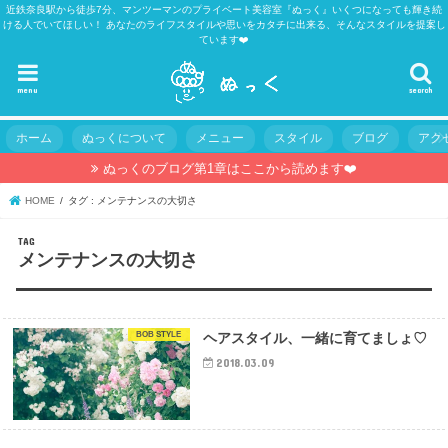
近鉄奈良駅から徒歩7分、マンツーマンのプライベート美容室『ぬっく』いくつになっても輝き続
ける人でいてほしい！ あなたのライフスタイルや思いをカタチに出来る、そんなスタイルを提案し
ています❤️
menu
search
ホーム
ぬっくについて
メニュー
スタイル
ブログ
アク
ぬっくのブログ第1章はここから読めます❤️
HOME
タグ : メンテナンスの大切さ
TAG
メンテナンスの大切さ
BOB STYLE
ヘアスタイル、一緒に育てましょ♡
2018.03.09