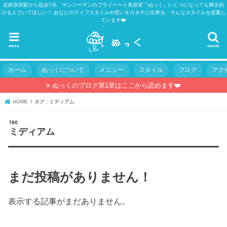
近鉄奈良駅から徒歩7分、マンツーマンのプライベート美容室『ぬっく』いくつになっても輝き続
ける人でいてほしい！ あなたのライフスタイルや思いをカタチに出来る、そんなスタイルを提案し
ています❤️
menu
search
ホーム
ぬっくについて
メニュー
スタイル
ブログ
アク
ぬっくのブログ第1章はここから読めます❤️
HOME
タグ : ミディアム
TAG
ミディアム
まだ投稿がありません！
表示する記事がまだありません。