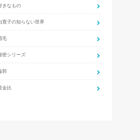
好きなもの
由寛子の知らない世界
眉毛
秘密シリーズ
輪郭
黄金比