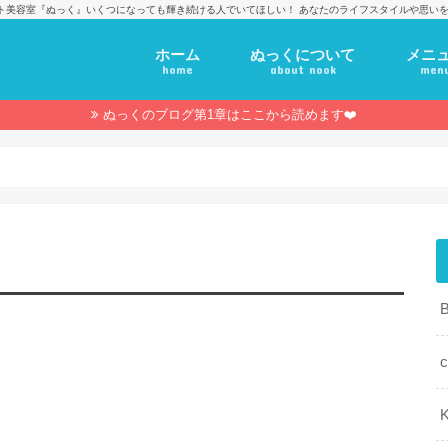
ト美容室『ぬっく』いくつになっても輝き続ける人でいてほしい！ あなたのライフスタイルや思いを
ホーム
ぬっくについて
メニ
home
about nook
men
ぬっくのブログ第1章はここから読めます❤️
c
K