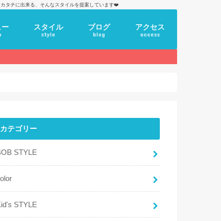
カタチに出来る、そんなスタイルを提案しています❤️
ュー
スタイル
ブログ
アクセス
u
style
blog
access
カテゴリー
BOB STYLE
olor
id's STYLE