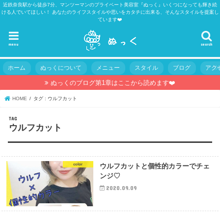
近鉄奈良駅から徒歩7分、マンツーマンのプライベート美容室『ぬっく』いくつになっても輝き続
ける人でいてほしい！ あなたのライフスタイルや思いをカタチに出来る、そんなスタイルを提案し
ています❤️
menu
search
ホーム
ぬっくについて
メニュー
スタイル
ブログ
アク
ぬっくのブログ第1章はここから読めます❤️
HOME
タグ : ウルフカット
TAG
ウルフカット
color
ウルフカットと個性的カラーでチェ
ンジ♡
2020.09.09