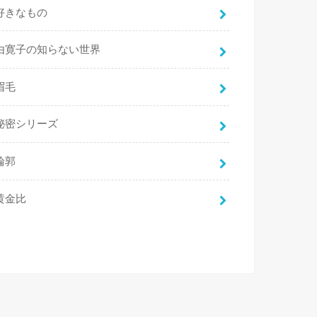
好きなもの
由寛子の知らない世界
眉毛
秘密シリーズ
輪郭
黄金比