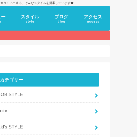
カタチに出来る、そんなスタイルを提案しています❤️
ュー
スタイル
ブログ
アクセス
u
style
blog
access
カテゴリー
BOB STYLE
olor
id's STYLE