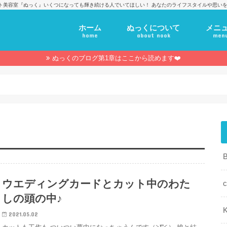
ト美容室『ぬっく』いくつになっても輝き続ける人でいてほしい！ あなたのライフスタイルや思いを
ホーム
ぬっくについて
メニ
home
about nook
men
ぬっくのブログ第1章はここから読めます❤️
ウエディングカードとカット中のわた
c
しの頭の中♪
K
2021.05.02