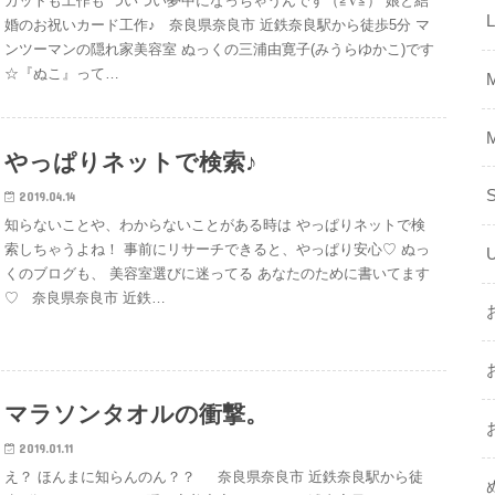
カットも工作も ついつい夢中になっちゃうんです（≧∇≦） 娘と結
婚のお祝いカード工作♪ 奈良県奈良市 近鉄奈良駅から徒歩5分 マ
ンツーマンの隠れ家美容室 ぬっくの三浦由寛子(みうらゆかこ)です
☆『ぬこ』って…
やっぱりネットで検索♪
2019.04.14
知らないことや、わからないことがある時は やっぱりネットで検
索しちゃうよね！ 事前にリサーチできると、やっぱり安心♡ ぬっ
くのブログも、 美容室選びに迷ってる あなたのために書いてます
♡ 奈良県奈良市 近鉄…
マラソンタオルの衝撃。
2019.01.11
え？ ほんまに知らんのん？？ 奈良県奈良市 近鉄奈良駅から徒