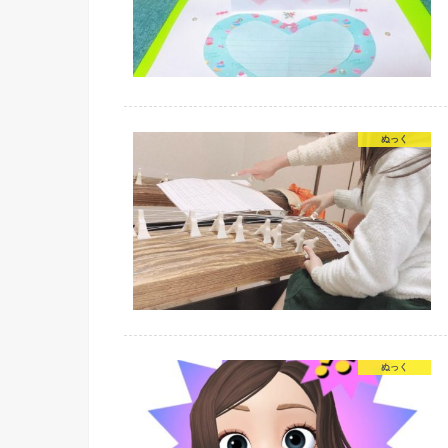
ぬっく
ぬっく