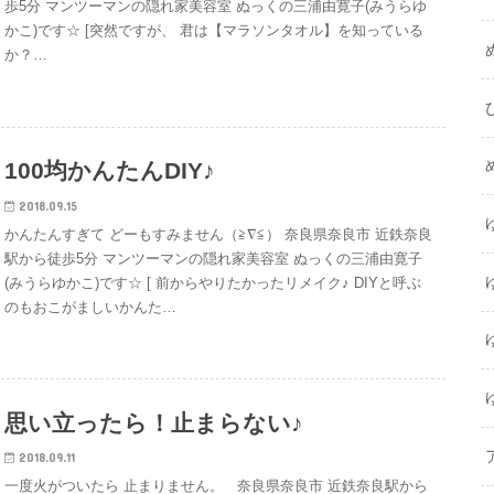
歩5分 マンツーマンの隠れ家美容室 ぬっくの三浦由寛子(みうらゆ
かこ)です☆ [突然ですが、 君は【マラソンタオル】を知っている
か？…
100均かんたんDIY♪
2018.09.15
かんたんすぎて どーもすみません（≧∇≦） 奈良県奈良市 近鉄奈良
駅から徒歩5分 マンツーマンの隠れ家美容室 ぬっくの三浦由寛子
(みうらゆかこ)です☆ [ 前からやりたかったリメイク♪ DIYと呼ぶ
のもおこがましいかんた…
思い立ったら！止まらない♪
2018.09.11
一度火がついたら 止まりません。 奈良県奈良市 近鉄奈良駅から