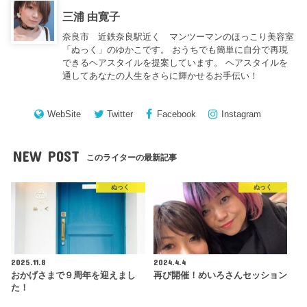
三浦 由寛子
奈良市 近鉄奈良駅近く マンツーマンのほっこり美容室
「ぬっく」のゆかこです。 おうちでも簡単に自分で再現
できるヘアスタイルを提案しています。 ヘアスタイルを
通してあなたの人生をさらに輝かせるお手伝い！
WebSite
Twitter
Facebook
Instagram
NEW POST
このライターの最新記事
ぬっく
ぬっく
2025.11.8
2024.4.4
おかげさまで９周年を迎えまし
再び開催！めいろさんセッション
た！