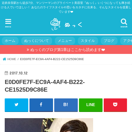
近鉄奈良駅から徒歩7分、マンツーマンのプライベート美容室『ぬっく』いくつになっても輝き続
ける人でいてほしい！ あなたのライフスタイルや思いをカタチに出来る、そんなスタイルを提案し
ています❤️
menu
search
ホーム
ぬっくについて
メニュー
スタイル
ブログ
アク
ぬっくのブログ第1章はここから読めます❤️
HOME
E0D0FE7F-EC9A-4AF4-B222-CE1525D9C86E
2017.10.12
E0D0FE7F-EC9A-4AF4-B222-
CE1525D9C86E
LINE